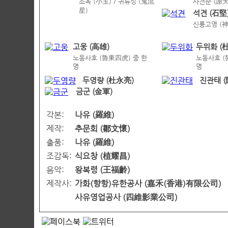
소옥 (小玉) / 귀류성 (鬼流
사천준 (謝
星)
석견 (石堅
신룡고영 (
고웅 (高雄)
두위화 (
노동사호 (魯東四虎) 중 한
노동사호 (
명
명
두영량 (杜永亮)
진관태 
금군 (金軍)
각본:
나유 (羅維)
제작:
추문회 (鄒文懷)
출품:
나유 (羅維)
조감독:
식요창 (植耀昌)
음악:
왕복령 (王福齡)
제작사:
가화(향항)유한공사 (嘉禾(香港)有限公司)
사유영업공사 (四維影業公司)