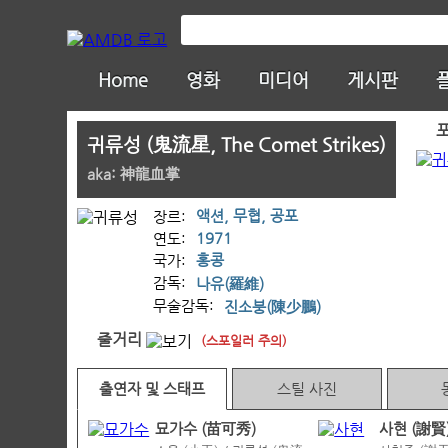
Home
영화
미디어
게시판
귀류성 (鬼流星, The Comet Strikes)
aka: 神龍血掌
액션, 무협, 공포
장르:
1971
연도:
홍콩
국가:
감독:
나유(羅維)
무술감독:
진소붕(陳少鵬)
줄거리
(스포일러 주의)
출연자 및 스태프
스틸 사진
묘가수 (苗可秀)
사현 (謝賢