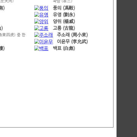
(丘天河)
곽삼 (霍三)
南)
풍의 (馮毅)
유영 (劉永)
양위 (楊威)
)
고룡 (古龍)
魯東四虎) 중 한
주소래 (周小來)
이윤무 (李允武)
樓)
백표 (白彪)