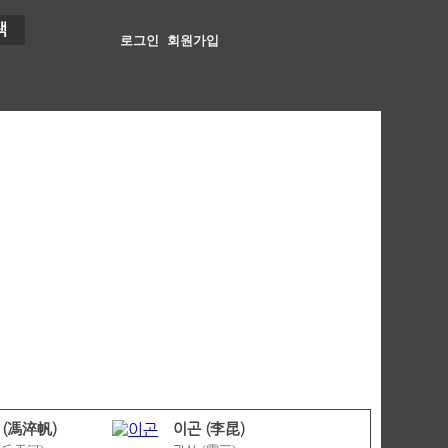
색
로그인
회원가입
 (馮淬帆)
이곤 (李昆)