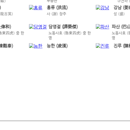
부총관
天駿)
구천하 
)
홍류 (洪流)
강남 (姜
神龍古英)
사 (謝) 장주
성 (盛)
杜偉和)
담영걸 (譚榮傑)
파산 (巴山
魯東四虎) 중 한
노동사호 (魯東四虎) 중 한
노동사호 (
명
명
(陳觀泰)
능한 (凌漢)
진루 (陳