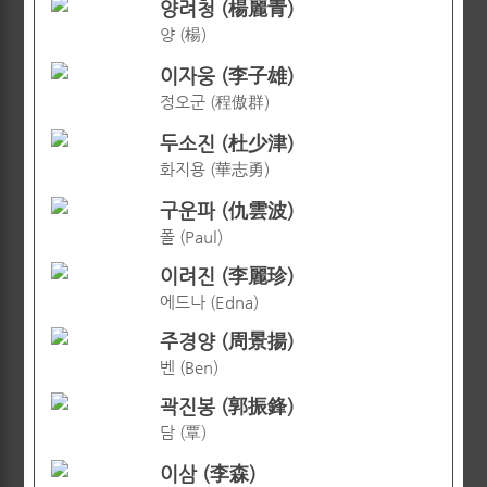
양려청 (楊麗青)
양 (楊)
이자웅 (李子雄)
정오군 (程傲群)
두소진 (杜少津)
화지용 (華志勇)
구운파 (仇雲波)
폴 (Paul)
이려진 (李麗珍)
에드나 (Edna)
주경양 (周景揚)
벤 (Ben)
곽진봉 (郭振鋒)
담 (覃)
이삼 (李森)