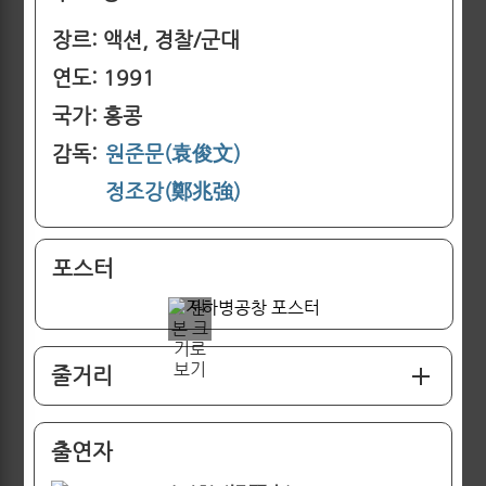
장르: 액션, 경찰/군대
연도: 1991
국가: 홍콩
감독:
원준문(袁俊文)
정조강(鄭兆強)
포스터
줄거리
출연자