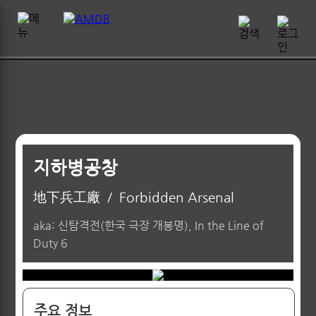
지하병공창
地下兵工廠
/
Forbidden Arsenal
aka: 신탐격전(한국 극장 개봉명), In the Line of
Duty 6
주요 정보